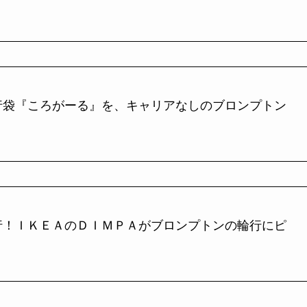
行袋『ころがーる』を、キャリアなしのブロンプトン
行！ＩＫＥＡのＤＩＭＰＡがブロンプトンの輪行にピ