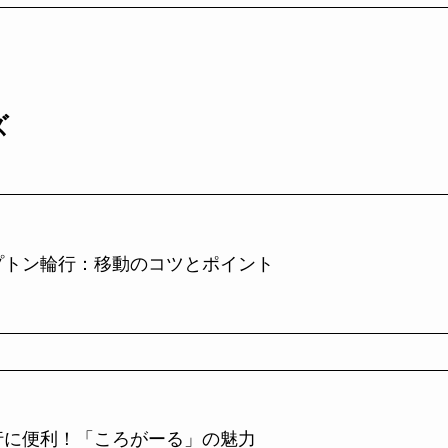
ズ
プトン輪行：移動のコツとポイント
行に便利！「ころがーる」の魅力