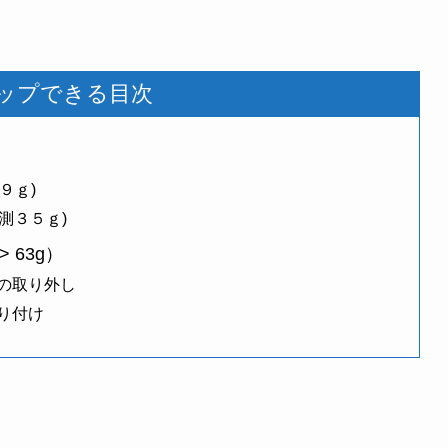
ップできる目次
９ｇ)
実測３５ｇ)
 63g）
の取り外し
り付け