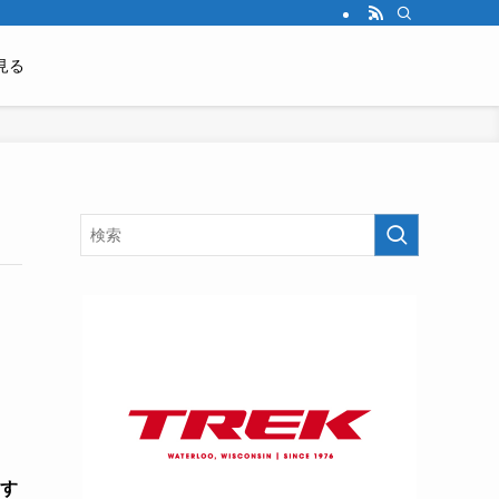
見る
おす