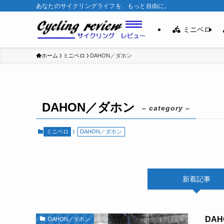
あなたのサイクリングライフを、もっと自由に。
ミニベロ
ホーム
ミニベロ
DAHON／ダホン
DAHON／ダホン
– category –
ミニベロ
DAHON／ダホン
新着記事
DA
DAHON／ダホン