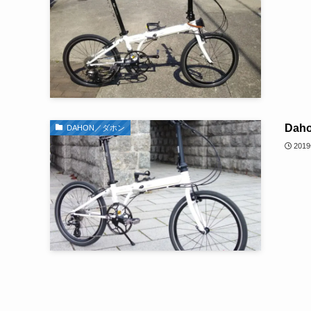
Dah
DAHON／ダホン
201