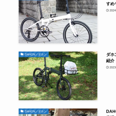
すめ
202
ダホ
DAHON／ダホン
紹介
202
DA
DAHON／ダホン