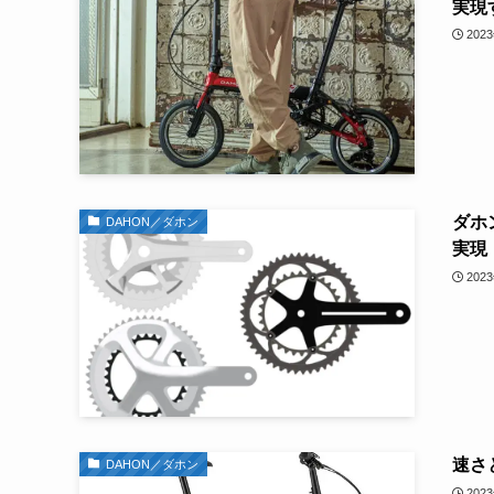
実現
202
ダホ
DAHON／ダホン
実現
202
速さ
DAHON／ダホン
202