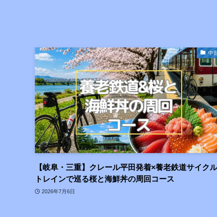
中
【岐阜・三重】クレール平田発着×養老鉄道サイク
トレインで巡る桜と海鮮丼の周回コース
2026年7月6日