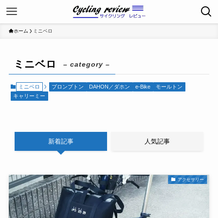
ホーム
ミニベロ
ミニベロ
– category –
ミニベロ
ブロンプトン
DAHON／ダホン
e-Bike
モールトン
キャリーミー
新着記事
人気記事
アクセサリー