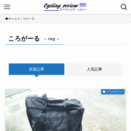
ホーム
ころがーる
ころがーる
– tag –
新着記事
人気記事
アクセサリー