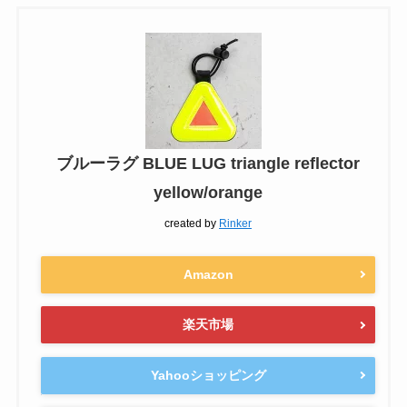
ブルーラグ BLUE LUG triangle reflector
yellow/orange
created by
Rinker
Amazon
楽天市場
Yahooショッピング