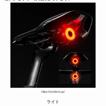
https://rockbros.jp/
ライト