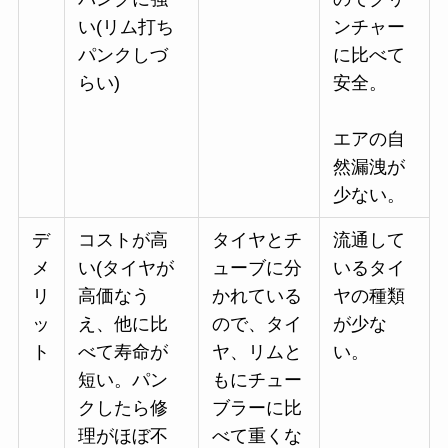
い(リム打ち
ンチャー
パンクしづ
に比べて
らい)
安全。
エアの自
然漏洩が
少ない。
デ
コストが高
タイヤとチ
流通して
メ
い(タイヤが
ューブに分
いるタイ
リ
高価なう
かれている
ヤの種類
ッ
え、他に比
ので、タイ
が少な
ト
べて寿命が
ヤ、リムと
い。
短い。パン
もにチュー
クしたら修
ブラーに比
理がほぼ不
べて重くな