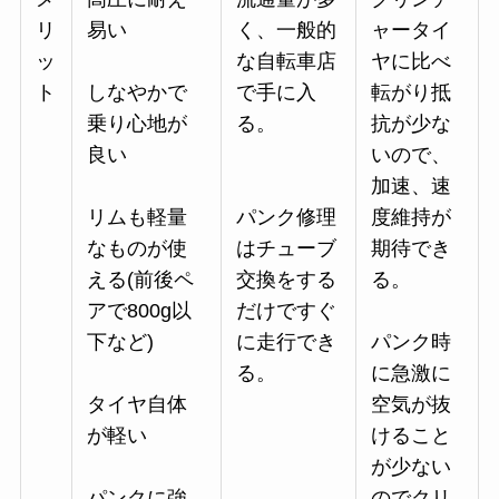
リ
易い
く、一般的
ャータイ
ッ
な自転車店
ヤに比べ
ト
しなやかで
で手に入
転がり抵
乗り心地が
る。
抗が少な
良い
いので、
加速、速
リムも軽量
パンク修理
度維持が
なものが使
はチューブ
期待でき
える(前後ペ
交換をする
る。
アで800g以
だけですぐ
下など)
に走行でき
パンク時
る。
に急激に
タイヤ自体
空気が抜
が軽い
けること
が少ない
パンクに強
のでクリ