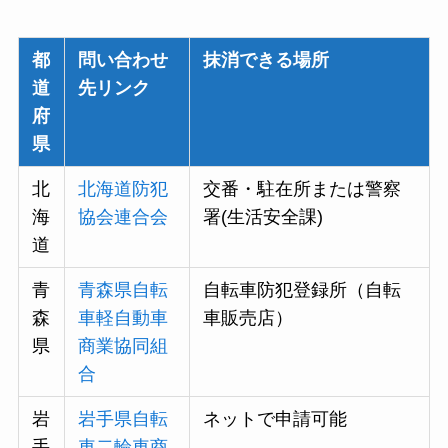
都
問い合わせ
抹消できる場所
道
先リンク
府
県
北
北海道防犯
交番・駐在所または警察
海
協会連合会
署(生活安全課)
道
青
青森県自転
自転車防犯登録所（自転
森
車軽自動車
車販売店）
県
商業協同組
合
岩
岩手県自転
ネットで申請可能
手
車二輪車商