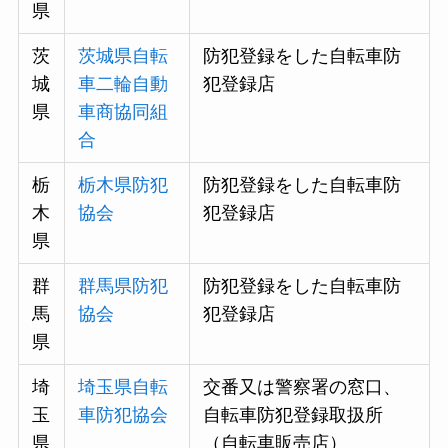
県
茨
茨城県自転
防犯登録をした自転車防
城
車二輪自動
犯登録店
県
車商協同組
合
栃
栃木県防犯
防犯登録をした自転車防
木
協会
犯登録店
県
群
群馬県防犯
防犯登録をした自転車防
馬
協会
犯登録店
県
埼
埼玉県自転
交番又は警察署の窓口、
玉
車防犯協会
自転車防犯登録取扱所
県
（自転車販売店）